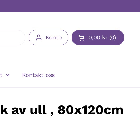
Konto
0,00 kr
0
t
Kontakt oss
k av ull , 80x120cm