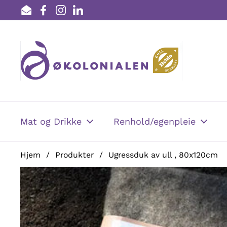
Hopp over til innhold
Email
Facebook
Instagram
LinkedIn
Mat og Drikke
Renhold/egenpleie
Hjem
/
Produkter
/
Ugressduk av ull , 80x120cm