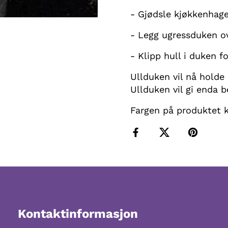
- Gjødsle kjøkkenhag
- Legg ugressduken o
- Klipp hull i duken fo
Ullduken vil nå holde
Ullduken vil gi enda b
Fargen på produktet k
Kontaktinformasjon