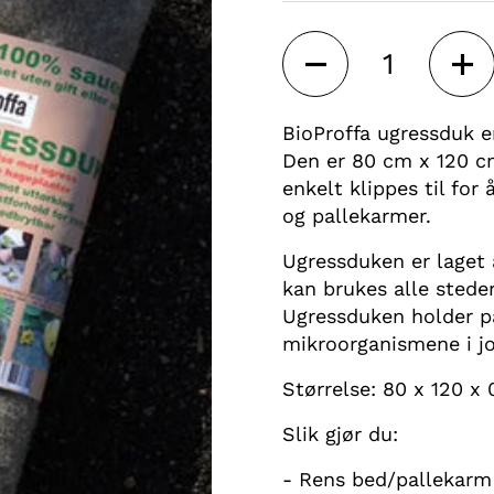
Antall
BioProffa ugressduk er
Den er 80 cm x 120 cm
enkelt klippes til for
og pallekarmer.
Ugressduken er laget 
kan brukes alle stede
Ugressduken holder på
mikroorganismene i jo
Størrelse: 80 x 120 x
Slik gjør du:
- Rens bed/pallekarm 