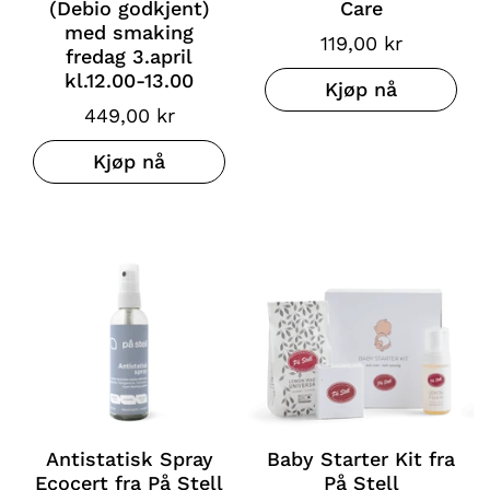
(Debio godkjent)
Care
med smaking
119,00 kr
fredag 3.april
kl.12.00-13.00
Kjøp nå
449,00 kr
Kjøp nå
Antistatisk Spray
Baby Starter Kit fra
Ecocert fra På Stell
På Stell