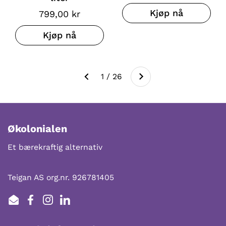
Kjøp nå
799,00 kr
Kjøp nå
Neste
1 / 26
Forrige
Økolonialen
Et bærekraftig alternativ
Teigan AS org.nr. 926781405
Email
Facebook
Instagram
LinkedIn