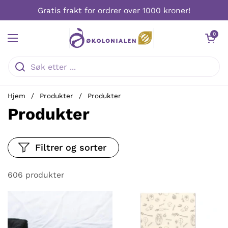
Hopp over til innhold
Gratis frakt for ordrer over 1000 kroner!
0
Hjem
/
Produkter
/
Produkter
Produkter
Filtrer og sorter
606 produkter