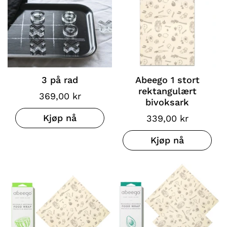
3 på rad
Abeego 1 stort
rektangulært
369,00 kr
bivoksark
Kjøp nå
339,00 kr
Kjøp nå