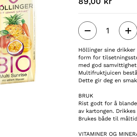
89,00 kr
Antall
Höllinger sine drikker
form for tilsetningsst
med god samvittighet
Multifruktjuicen bestå
Dette gir deg en smakf
BRUK
Rist godt for å blande
av kartongen. Drikkes 
Brukes både til målti
VITAMINER OG MINER