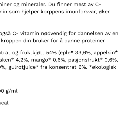
miner og mineraler. Du finner mest av C-
amin som hjelper korppens imunforsvar, øker
gså C- vitamin nødvendig for dannelsen av en
kroppen din bruker for å danne proteiner
ntrat og fruktkjøtt 54% (eple* 33,6%, appelsin*
rsken* 4,2%, mango* 0,6%, pasjonsfrukt* 0,6%,
0%, gulrotjuice* fra konsentrat 6%. *økologisk
00 g/ml
kcal