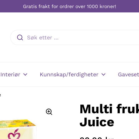
Gratis frakt for ordrer over 1000 kroner!
Interiør
Kunnskap/ferdigheter
Gaveset
e
Multi fru
Juice