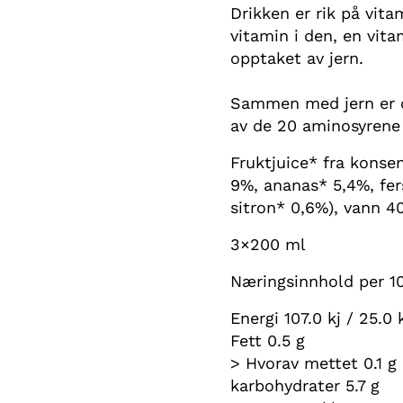
Drikken er rik på vita
vitamin i den, en vit
opptaket av jern.
Sammen med jern er o
av de 20 aminosyrene 
Fruktjuice* fra konse
9%, ananas* 5,4%, fe
sitron* 0,6%), vann 4
3×200 ml
Næringsinnhold per 1
Energi 107.0 kj / 25.0 
Fett 0.5 g
> Hvorav mettet 0.1 g
karbohydrater 5.7 g