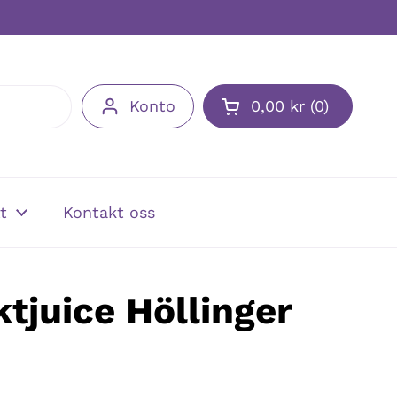
Konto
0,00 kr
0
t
Kontakt oss
ktjuice Höllinger