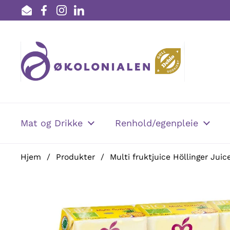
Hopp over til innhold
Email
Facebook
Instagram
LinkedIn
Mat og Drikke
Renhold/egenpleie
Hjem
/
Produkter
/
Multi fruktjuice Höllinger Juic